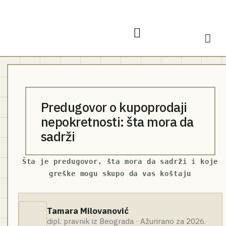
Predugovor o kupoprodaji
nepokretnosti: šta mora da
sadrži
Šta je predugovor, šta mora da sadrži i koje
greške mogu skupo da vas koštaju
Tamara Milovanović
dipl. pravnik iz Beograda · Ažurirano za 2026.