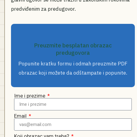
predviđenim za predugovor.
Preuzmite besplatan obrazac
predugovora
Popunite kratku formu i odmah preuzmite PDF
obrazac koji možete da odštampate i popunite.
Ime i prezime
Email
Koji obrazac vam treba?