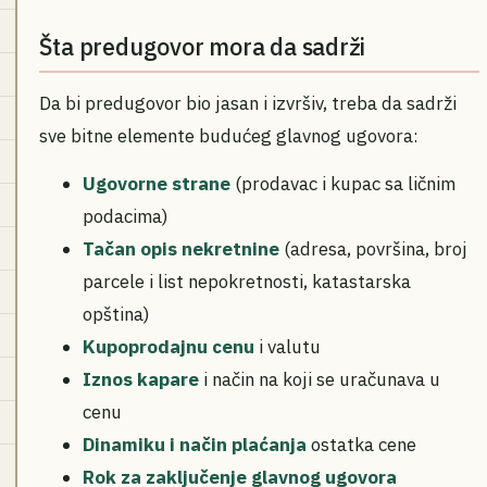
Šta predugovor mora da sadrži
Da bi predugovor bio jasan i izvršiv, treba da sadrži
sve bitne elemente budućeg glavnog ugovora:
Ugovorne strane
(prodavac i kupac sa ličnim
podacima)
Tačan opis nekretnine
(adresa, površina, broj
parcele i list nepokretnosti, katastarska
opština)
Kupoprodajnu cenu
i valutu
Iznos kapare
i način na koji se uračunava u
cenu
Dinamiku i način plaćanja
ostatka cene
Rok za zaključenje glavnog ugovora