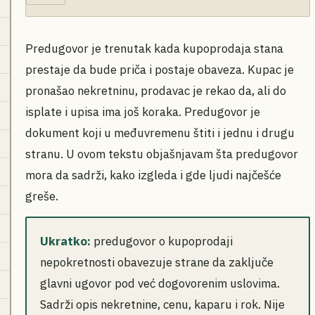
Predugovor je trenutak kada kupoprodaja stana
prestaje da bude priča i postaje obaveza. Kupac je
pronašao nekretninu, prodavac je rekao da, ali do
isplate i upisa ima još koraka. Predugovor je
dokument koji u međuvremenu štiti i jednu i drugu
stranu. U ovom tekstu objašnjavam šta predugovor
mora da sadrži, kako izgleda i gde ljudi najčešće
greše.
Ukratko:
predugovor o kupoprodaji
nepokretnosti obavezuje strane da zaključe
glavni ugovor pod već dogovorenim uslovima.
Sadrži opis nekretnine, cenu, kaparu i rok. Nije