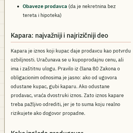
Obaveze prodavca
(da je nekretnina bez
tereta i hipoteka)
Kapara: najvažniji i najrizičniji deo
Kapara je iznos koji kupac daje prodavcu kao potvrdu
ozbiljnosti. Uračunava se u kupoprodajnu cenu, ali
ima i zaštitnu ulogu. Pravilo iz člana 80 Zakona o
obligacionim odnosima je jasno: ako od ugovora
odustane kupac, gubi kaparu. Ako odustane
prodavac, vraća dvostruki iznos. Zato iznos kapare
treba pažljivo odrediti, jer je to suma koju realno
rizikujete ako dogovor propadne.