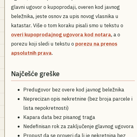
glavni ugovor o kupoprodaji, overen kod javnog
beležnika, jeste osnov za upis novog vlasnika u
katastar. Više o tom koraku pisali smo u tekstu o
overi kupoprodajnog ugovora kod notara
, a o
porezu koji sledi u tekstu o
porezu na prenos
apsolutnih prava
.
Najčešće greške
Predugovor bez overe kod javnog beležnika
Neprecizan opis nekretnine (bez broja parcele i
lista nepokretnosti)
Kapara data bez pisanog traga
Nedefinisan rok za zaključenje glavnog ugovora
Propust da se proveri da li je nekretnina bez