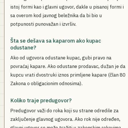
istoj formi kao i glavni ugovor, dakle u pisanoj formi i
sa overom kod javnog beležnika da bi bio u
potpunosti punovažan i izvršiv.
Šta se dešava sa kaparom ako kupac
odustane?
Ako od ugovora odustane kupac, gubi pravo na
povraćaj kapare. Ako odustane prodavac, dužan je da
kupcu vrati dvostruki iznos primljene kapare (član 80
Zakona o obligacionim odnosima).
Koliko traje predugovor?
Predugovor važi do roka koji su strane odredile za
zaključenje glavnog ugovora. Ako rok nije određen,
glavni ugovor se može tražiti u zakonskim rokovima