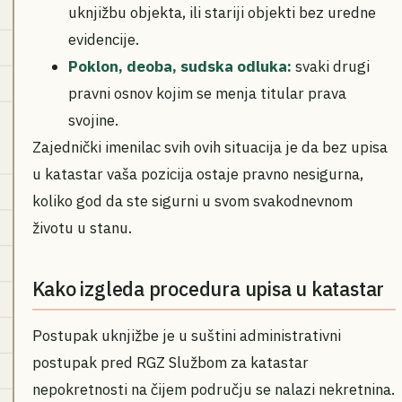
uknjižbu objekta, ili stariji objekti bez uredne
evidencije.
Poklon, deoba, sudska odluka:
svaki drugi
pravni osnov kojim se menja titular prava
svojine.
Zajednički imenilac svih ovih situacija je da bez upisa
u katastar vaša pozicija ostaje pravno nesigurna,
koliko god da ste sigurni u svom svakodnevnom
životu u stanu.
Kako izgleda procedura upisa u katastar
Postupak uknjižbe je u suštini administrativni
postupak pred RGZ Službom za katastar
nepokretnosti na čijem području se nalazi nekretnina.