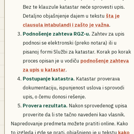
Bez te klauzule katastar neće sprovesti upis.
Detaljno objašnjenje dajem u tekstu
šta je
clausula intabulandi i zašto je važna
.
Podnošenje zahteva RGZ-u.
Zahtev za upis
podnosi se elektronski (preko notara) ili u
pisanoj formi Službi za katastar. Korak po korak
proces opisan je u vodiču
podnošenje zahteva
za upis u katastar
.
Postupanje katastra.
Katastar proverava
dokumentaciju, ispunjenost uslova i sprovodi
upis, o čemu donosi rešenje.
Provera rezultata.
Nakon sprovedenog upisa
proverite da li ste tačno navedeni kao vlasnik.
Napredovanje predmeta možete pratiti online. Kako
to izgleda i gde se prati, objašnjeno je u tekstu
kako