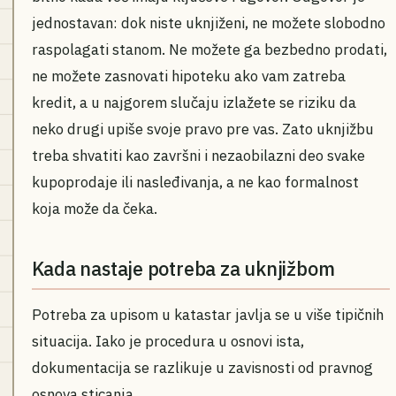
jednostavan: dok niste uknjiženi, ne možete slobodno
raspolagati stanom. Ne možete ga bezbedno prodati,
ne možete zasnovati hipoteku ako vam zatreba
kredit, a u najgorem slučaju izlažete se riziku da
neko drugi upiše svoje pravo pre vas. Zato uknjižbu
treba shvatiti kao završni i nezaobilazni deo svake
kupoprodaje ili nasleđivanja, a ne kao formalnost
koja može da čeka.
Kada nastaje potreba za uknjižbom
Potreba za upisom u katastar javlja se u više tipičnih
situacija. Iako je procedura u osnovi ista,
dokumentacija se razlikuje u zavisnosti od pravnog
osnova sticanja.