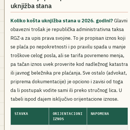
uknjižba stana
Koliko košta uknjižba stana u 2026. godini?
Glavni
obavezni trošak je republička administrativna taksa
RGZ-a za upis prava svojine. To je propisan iznos koji
se plaća po nepokretnosti i po pravilu spada u manje
troškove celog posla, ali se tarifa povremeno menja,
pa tačan iznos uvek proverite kod nadležnog katastra
ili javnog beležnika pre plaćanja. Sve ostalo (advokat,
priprema dokumentacije) je opciono i zavisi od toga
da li postupak vodite sami ili preko stručnog lica. U
tabeli ispod dajem isključivo orijentacione iznose.
STAVKA
ORIJENTACIONI
NAPOMENA
IZNOS