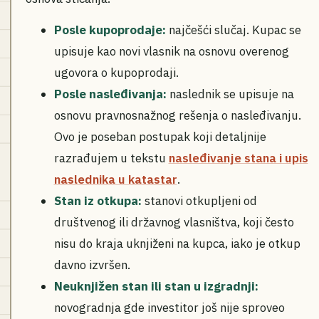
Posle kupoprodaje:
najčešći slučaj. Kupac se
upisuje kao novi vlasnik na osnovu overenog
ugovora o kupoprodaji.
Posle nasleđivanja:
naslednik se upisuje na
osnovu pravnosnažnog rešenja o nasleđivanju.
Ovo je poseban postupak koji detaljnije
razrađujem u tekstu
nasleđivanje stana i upis
naslednika u katastar
.
Stan iz otkupa:
stanovi otkupljeni od
društvenog ili državnog vlasništva, koji često
nisu do kraja uknjiženi na kupca, iako je otkup
davno izvršen.
Neuknjižen stan ili stan u izgradnji:
novogradnja gde investitor još nije sproveo