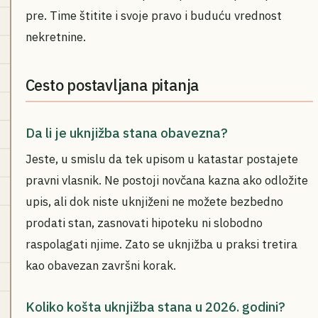
pre. Time štitite i svoje pravo i buduću vrednost
nekretnine.
Cesto postavljana pitanja
Da li je uknjižba stana obavezna?
Jeste, u smislu da tek upisom u katastar postajete
pravni vlasnik. Ne postoji novčana kazna ako odložite
upis, ali dok niste uknjiženi ne možete bezbedno
prodati stan, zasnovati hipoteku ni slobodno
raspolagati njime. Zato se uknjižba u praksi tretira
kao obavezan završni korak.
Koliko košta uknjižba stana u 2026. godini?