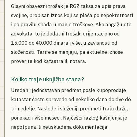
Glavni obavezni trošak je RGZ taksa za upis prava
svojine, propisan iznos koji se plaća po nepokretnosti
i po pravilu spada u manje troškove. Ako angažujete
advokata, to je dodatni trošak, orijentaciono od
15.000 do 40.000 dinara i više, u zavisnosti od
složenosti. Tarife se menjaju, pa aktuelne iznose
proverite kod katastra ili notara.
Koliko traje uknjižba stana?
Uredan i jednostavan predmet posle kupoprodaje
katastar često sprovede od nekoliko dana do dve do
tri nedelje. Nasleđe i složeniji predmeti traju duže,
ponekad i više meseci. Najčešći razlog kašnjenja je
nepotpuna ili neusklađena dokumentacija.