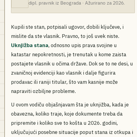
dipl. pravnik iz Beograda · Ažurirano za 2026.
Kupili ste stan, potpisali ugovor, dobili ključeve, i
mislite da ste vlasnik. Pravno, to još uvek niste.
Uknjižba stana
, odnosno upis prava svojine u
katastar nepokretnosti, je trenutak u kome zaista
postajete vlasnik u očima države. Dok se to ne desi, u
zvaničnoj evidenciji kao vlasnik i dalje figurira
prodavac ili raniji titular, što vam kasnije može
napraviti ozbiljne probleme.
U ovom vodiču objašnjavam šta je uknjižba, kada je
obavezna, koliko traje, koje dokumente treba da
pripremite i koliko sve to košta u 2026. godini,
uključujući posebne situacije poput stana iz otkupa i