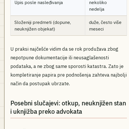
Upis posle nasleđivanja
nekoliko
nedelja
Složeniji predmeti (dopune,
duže, često više
neuknjižen objekat)
meseci
U praksi najčešće vidim da se rok produžava zbog
nepotpune dokumentacije ili neusaglašenosti
podataka, a ne zbog same sporosti katastra. Zato je
kompletiranje papira pre podnošenja zahteva najbolji
način da postupak ubrzate.
Posebni slučajevi: otkup, neuknjižen stan
i uknjižba preko advokata