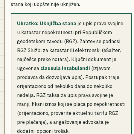
stana koji uopšte nije uknjižen.
Ukratko:
Uknjižba stana
je upis prava svojine
u katastar nepokretnosti pri Republičkom
geodetskom zavodu (RGZ). Zahtev se podnosi
RGZ Službi za katastar ili elektronski (eŠalter,
najčešće preko notara). Ključni dokument je
ugovor sa
clausula intabulandi
(izjavom
prodavca da dozvoljava upis). Postupak traje
orijentaciono od nekoliko dana do nekoliko
nedelja. RGZ taksa za upis prava svojine je
manji, fiksni iznos koji se plaća po nepokretnosti
(orijentaciono, proverite aktuelnu tarifu RGZ
pre plaćanja), a angažovanje advokata je
dodatni, opcioni trošak.