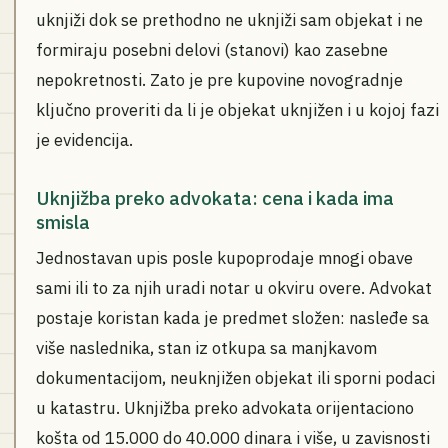
uknjiži dok se prethodno ne uknjiži sam objekat i ne
formiraju posebni delovi (stanovi) kao zasebne
nepokretnosti. Zato je pre kupovine novogradnje
ključno proveriti da li je objekat uknjižen i u kojoj fazi
je evidencija.
Uknjižba preko advokata: cena i kada ima
smisla
Jednostavan upis posle kupoprodaje mnogi obave
sami ili to za njih uradi notar u okviru overe. Advokat
postaje koristan kada je predmet složen: nasleđe sa
više naslednika, stan iz otkupa sa manjkavom
dokumentacijom, neuknjižen objekat ili sporni podaci
u katastru. Uknjižba preko advokata orijentaciono
košta od 15.000 do 40.000 dinara i više, u zavisnosti