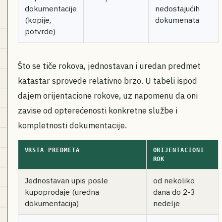
dokumentacije
nedostajućih
(kopije,
dokumenata
potvrde)
Što se tiče rokova, jednostavan i uredan predmet
katastar sprovede relativno brzo. U tabeli ispod
dajem orijentacione rokove, uz napomenu da oni
zavise od opterećenosti konkretne službe i
kompletnosti dokumentacije.
VRSTA PREDMETA
ORIJENTACIONI
ROK
Jednostavan upis posle
od nekoliko
kupoprodaje (uredna
dana do 2-3
dokumentacija)
nedelje