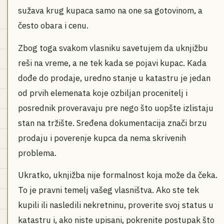
sužava krug kupaca samo na one sa gotovinom, a
često obara i cenu.
Zbog toga svakom vlasniku savetujem da uknjižbu
reši na vreme, a ne tek kada se pojavi kupac. Kada
dođe do prodaje, uredno stanje u katastru je jedan
od prvih elemenata koje ozbiljan procenitelj i
posrednik proveravaju pre nego što uopšte izlistaju
stan na tržište. Sređena dokumentacija znači brzu
prodaju i poverenje kupca da nema skrivenih
problema.
Ukratko, uknjižba nije formalnost koja može da čeka.
To je pravni temelj vašeg vlasništva. Ako ste tek
kupili ili nasledili nekretninu, proverite svoj status u
katastru i, ako niste upisani, pokrenite postupak što