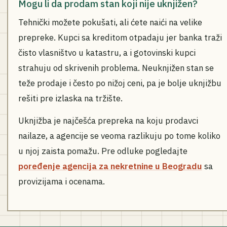
Mogu li da prodam stan koji nije uknjižen?
Tehnički možete pokušati, ali ćete naići na velike
prepreke. Kupci sa kreditom otpadaju jer banka traži
čisto vlasništvo u katastru, a i gotovinski kupci
strahuju od skrivenih problema. Neuknjižen stan se
teže prodaje i često po nižoj ceni, pa je bolje uknjižbu
rešiti pre izlaska na tržište.
Uknjižba je najčešća prepreka na koju prodavci
nailaze, a agencije se veoma razlikuju po tome koliko
u njoj zaista pomažu. Pre odluke pogledajte
poređenje agencija za nekretnine u Beogradu
sa
provizijama i ocenama.