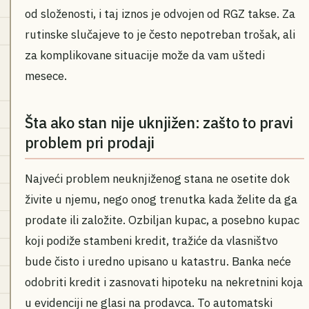
od složenosti, i taj iznos je odvojen od RGZ takse. Za
rutinske slučajeve to je često nepotreban trošak, ali
za komplikovane situacije može da vam uštedi
mesece.
Šta ako stan nije uknjižen: zašto to pravi
problem pri prodaji
Najveći problem neuknjiženog stana ne osetite dok
živite u njemu, nego onog trenutka kada želite da ga
prodate ili založite. Ozbiljan kupac, a posebno kupac
koji podiže stambeni kredit, tražiće da vlasništvo
bude čisto i uredno upisano u katastru. Banka neće
odobriti kredit i zasnovati hipoteku na nekretnini koja
u evidenciji ne glasi na prodavca. To automatski