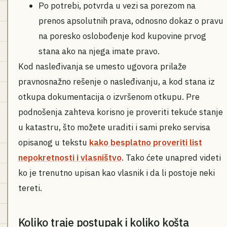
Po potrebi, potvrda u vezi sa porezom na
prenos apsolutnih prava, odnosno dokaz o pravu
na poresko oslobođenje kod kupovine prvog
stana ako na njega imate pravo.
Kod nasleđivanja se umesto ugovora prilaže
pravnosnažno rešenje o nasleđivanju, a kod stana iz
otkupa dokumentacija o izvršenom otkupu. Pre
podnošenja zahteva korisno je proveriti tekuće stanje
u katastru, što možete uraditi i sami preko servisa
opisanog u tekstu
kako besplatno proveriti list
nepokretnosti i vlasništvo
. Tako ćete unapred videti
ko je trenutno upisan kao vlasnik i da li postoje neki
tereti.
Koliko traje postupak i koliko košta