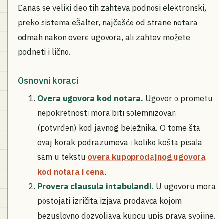
Danas se veliki deo tih zahteva podnosi elektronski,
preko sistema eŠalter, najčešće od strane notara
odmah nakon overe ugovora, ali zahtev možete
podneti i lično.
Osnovni koraci
Overa ugovora kod notara.
Ugovor o prometu
nepokretnosti mora biti solemnizovan
(potvrđen) kod javnog beležnika. O tome šta
ovaj korak podrazumeva i koliko košta pisala
sam u tekstu
overa kupoprodajnog ugovora
kod notara i cena
.
Provera clausula intabulandi.
U ugovoru mora
postojati izričita izjava prodavca kojom
bezuslovno dozvoljava kupcu upis prava svojine.