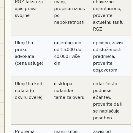
RGZ taksa za
manji,
obavezno,
upis prava
propisan iznos
orijentaciono,
svojine
po
proverite
nepokretnosti
aktuelnu tarifu
RGZ
Uknjižba
orijentaciono
opciono, zavisi
preko
od 15.000 do
od složenosti
advokata
40.000 i više
predmeta,
(cena usluge)
din
proverite
dogovorom
Uknjižba kod
u sklopu
notar često
notara (u
notarske
podnese
okviru overe)
tarife za overu
eZahtev,
proverite da li
se naplaćuje
posebno
Priprema
manji iznosi
zavisi od