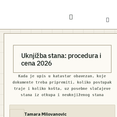
Uknjižba stana: procedura i
cena 2026
Kada je upis u katastar obavezan, koje
dokumente treba pripremiti, koliko postupak
traje i koliko košta, uz posebne slučajeve
stana iz otkupa i neuknjiženog stana
Tamara Milovanovic