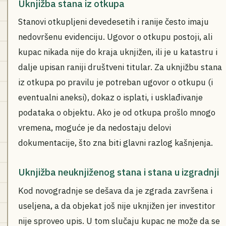
Uknjižba stana iz otkupa
Stanovi otkupljeni devedesetih i ranije često imaju
nedovršenu evidenciju. Ugovor o otkupu postoji, ali
kupac nikada nije do kraja uknjižen, ili je u katastru i
dalje upisan raniji društveni titular. Za uknjižbu stana
iz otkupa po pravilu je potreban ugovor o otkupu (i
eventualni aneksi), dokaz o isplati, i usklađivanje
podataka o objektu. Ako je od otkupa prošlo mnogo
vremena, moguće je da nedostaju delovi
dokumentacije, što zna biti glavni razlog kašnjenja.
Uknjižba neuknjiženog stana i stana u izgradnji
Kod novogradnje se dešava da je zgrada završena i
useljena, a da objekat još nije uknjižen jer investitor
nije sproveo upis. U tom slučaju kupac ne može da se