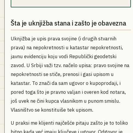
Šta je uknjižba stana i zašto je obavezna
Uknjižba je upis prava svojine (i drugih stvarnih
prava) na nepokretnosti u katastar nepokretnosti,
javnu evidenciju koju vodi Republički geodetski
zavod. U Srbiji važi tzv. načelo upisa: pravo svojine na
nepokretnosti se stiče, prenosi i gasi upisom u
katastar. To znači da sam ugovor o kupoprodaji, i
pored toga što je pravno valjan i overen kod notara,
još uvek ne čini kupca vlasnikom u punom smislu.
Vlasništvo se konstituiše tek upisom.
U praksi me klijenti najčešće pitaju zašto je to toliko
bitno kada već imaju ključeve i ugovor. Odgovor je